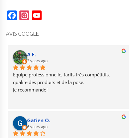
F
In
Y
a
st
o
c
a
u
AVIS GOOGLE
e
g
T
b
r
u
A F.
o
3 years ago
a
b
o
m
e
Equipe professionnelle, tarifs très compétitifs, 
k
qualité des produits et de la pose.
Je recommande !
Gatien O.
6 years ago