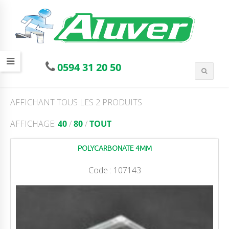
0594 31 20 50
AFFICHANT TOUS LES 2 PRODUITS
AFFICHAGE:
40
/
80
/
TOUT
POLYCARBONATE 4MM
Code :
107143