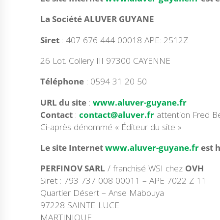
La Société ALUVER GUYANE
Siret
: 407 676 444 00018 APE: 2512Z
26 Lot. Collery III 97300 CAYENNE
Téléphone
: 0594 31 20 50
URL du site
:
www.aluver-guyane.fr
Contact
:
contact@aluver.fr
attention Fred Be
Ci-après dénommé « Éditeur du site »
Le site Internet
www.aluver-guyane.fr
est 
PERFINOV SARL
/ franchisé WSI chez
OVH
Siret : 793 737 008 00011 – APE 7022 Z 11
Quartier Désert – Anse Mabouya
97228 SAINTE-LUCE
MARTINIQUE