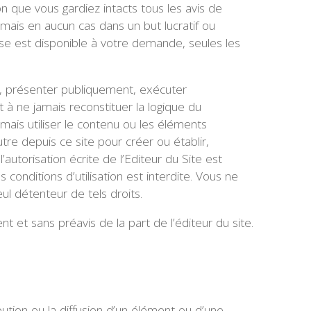
on que vous gardiez intacts tous les avis de
, mais en aucun cas dans un but lucratif ou
sse est disponible à votre demande, seules les
re, présenter publiquement, exécuter
 à ne jamais reconstituer la logique du
ais utiliser le contenu ou les éléments
re depuis ce site pour créer ou établir,
utorisation écrite de l’Editeur du Site est
conditions d’utilisation est interdite. Vous ne
eul détenteur de tels droits.
t et sans préavis de la part de l’éditeur du site.
ribution ou la diffusion d’un élément ou d’une