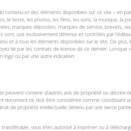
contenu et des éléments disponibles sur ce site – en partic
, le texte, les photos, les films, les sons, la musique, la p
ées, marques déposées, marques de service, brevets, secrets
 sont, soit exclusivement détenus et contrôlés par l’éditeur 
ontenu et à tous les éléments disponibles sur le site. De plus
 soyez lié par les contrats de licence de ce dernier. Lorsqu
 un logo ou par une autre indication.
te peuvent contenir d’autres avis de propriété ou décrire d
nt document ne doit être considérée comme constituant une 
it de propriété intellectuelle détenu par une tierce partie, à
n transférable, vous êtes autorisé à imprimer ou à téléch