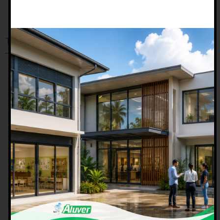
TEMOIGNAGES
Projet personnel
juillet 12, 2017
" Nous tenons à vous remercier pour la qualité de votre
accueil à ALUVER, et l’attention que vous avez accordée
à notre projet de construction. "
Plus