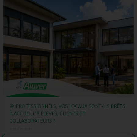
🎯 PROFESSIONNELS, VOS LOCAUX SONT-ILS PRÊTS
À ACCUEILLIR ÉLÈVES, CLIENTS ET
COLLABORATEURS ?
4 AOÛT 2026