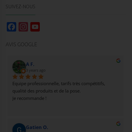
SUIVEZ-NOUS
F
In
Y
a
st
o
c
a
u
AVIS GOOGLE
e
g
T
b
r
u
A F.
o
3 years ago
a
b
o
m
e
Equipe professionnelle, tarifs très compétitifs, 
k
qualité des produits et de la pose.
Je recommande !
Gatien O.