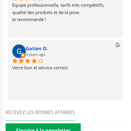
o
m
e
Equipe professionnelle, tarifs très compétitifs, 
k
qualité des produits et de la pose.
Je recommande !
Gatien O.
6 years ago
Verre bon et service correct.
RECEVEZ LES BONNES AFFAIRES
S’incrire à la newsletter