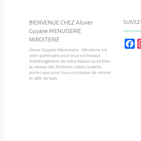
BIENVENUE CHEZ Aluver
SUIVEZ
Guyane MENUISERIE
MIROITERIE
F
Aluver Guyane Menuiserie - Miroiterie est
a
votre partenaire pour tous vos travaux
c
d'aménagement de votre maison aussi bien
au niveau des fenêtres, volets roulants,
e
portes que pour tous vos travaux de vitrerie
et salle de bain.
b
o
o
k