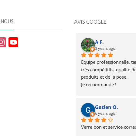
-NOUS
AVIS GOOGLE
In
Y
A F.
st
o
3 years ago
a
u
Equipe professionnelle, tari
g
T
très compétitifs, qualité de
produits et de la pose.
r
u
Je recommande !
a
b
m
e
Gatien O.
6 years ago
Verre bon et service correc