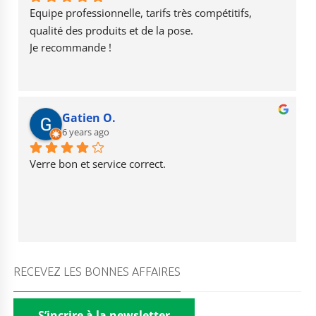
o
m
e
Equipe professionnelle, tarifs très compétitifs, 
k
qualité des produits et de la pose.
Je recommande !
Gatien O.
6 years ago
Verre bon et service correct.
RECEVEZ LES BONNES AFFAIRES
S’incrire à la newsletter