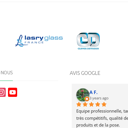
-NOUS
AVIS GOOGLE
In
Y
A F.
st
o
3 years ago
a
u
Equipe professionnelle, tari
g
T
très compétitifs, qualité de
produits et de la pose.