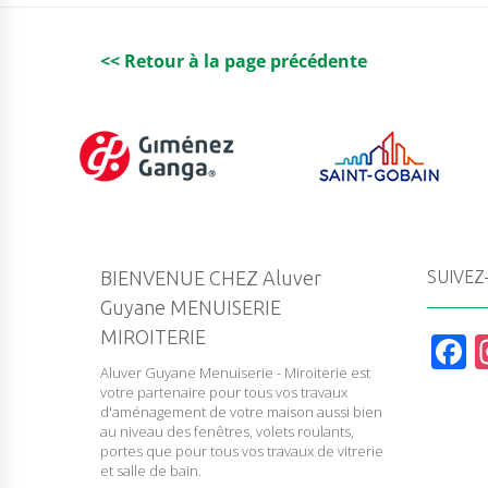
<< Retour à la page précédente
BIENVENUE CHEZ Aluver
SUIVEZ
Guyane MENUISERIE
MIROITERIE
F
Aluver Guyane Menuiserie - Miroiterie est
a
votre partenaire pour tous vos travaux
c
d'aménagement de votre maison aussi bien
au niveau des fenêtres, volets roulants,
e
portes que pour tous vos travaux de vitrerie
et salle de bain.