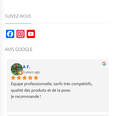
SUIVEZ-NOUS
F
In
Y
a
st
o
c
a
u
AVIS GOOGLE
e
g
T
b
r
u
A F.
o
3 years ago
a
b
o
m
e
Equipe professionnelle, tarifs très compétitifs, 
k
qualité des produits et de la pose.
Je recommande !