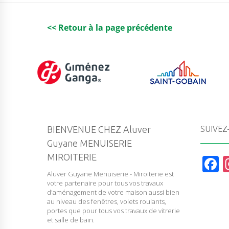
<< Retour à la page précédente
BIENVENUE CHEZ Aluver
SUIVEZ
Guyane MENUISERIE
MIROITERIE
F
Aluver Guyane Menuiserie - Miroiterie est
a
votre partenaire pour tous vos travaux
c
d'aménagement de votre maison aussi bien
au niveau des fenêtres, volets roulants,
e
portes que pour tous vos travaux de vitrerie
et salle de bain.