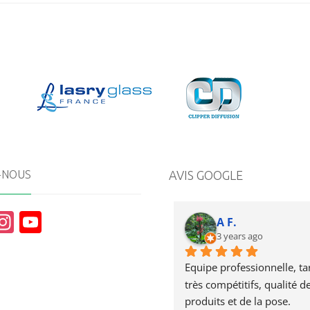
-NOUS
AVIS GOOGLE
In
Y
A F.
st
o
3 years ago
a
u
Equipe professionnelle, tari
g
T
très compétitifs, qualité de
produits et de la pose.