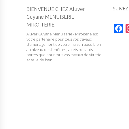
BIENVENUE CHEZ Aluver
SUIVEZ
Guyane MENUISERIE
MIROITERIE
F
Aluver Guyane Menuiserie - Miroiterie est
a
votre partenaire pour tous vos travaux
c
d'aménagement de votre maison aussi bien
au niveau des fenêtres, volets roulants,
e
portes que pour tous vos travaux de vitrerie
et salle de bain.
b
o
o
k