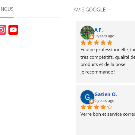
-NOUS
AVIS GOOGLE
In
Y
A F.
st
o
3 years ago
a
u
Equipe professionnelle, tari
g
T
très compétitifs, qualité de
produits et de la pose.
r
u
Je recommande !
a
b
m
e
Gatien O.
6 years ago
Verre bon et service correc