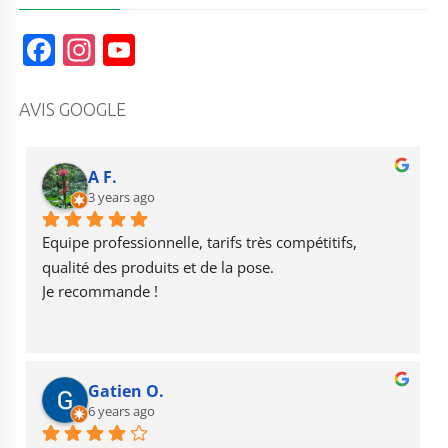
F
In
Y
a
st
o
c
a
u
AVIS GOOGLE
e
g
T
b
r
u
A F.
o
3 years ago
a
b
o
m
e
Equipe professionnelle, tarifs très compétitifs, 
k
qualité des produits et de la pose.
Je recommande !
Gatien O.
6 years ago