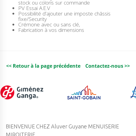
A
stock ou coloris sur commande
Z
PV Essai A.E.V
E
Possibilité d’ajouter une imposte châssis
1
fixe/Security
V
Crémone avec ou sans clé,
A
Fabrication à vos dimensions
N
T
A
I
L
A
P
<< Retour à la page précédente
Contactez-nous >>
R
O
J
E
C
T
I
O
N
BIENVENUE CHEZ Aluver Guyane MENUISERIE
MIROITERIE