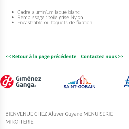
É
D
Cadre aluminium laqué blanc
E
Remplissage : toile grise Nylon
M
Encastrable ou taquets de fixation
O
U
S
T
I
Q
U
<< Retour à la page précédente
Contactez-nous >>
A
I
R
E
E
C
O
BIENVENUE CHEZ Aluver Guyane MENUISERIE
MIROITERIE