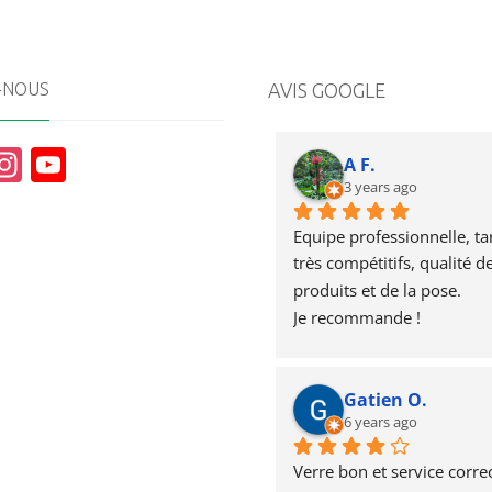
E
1
V
A
-NOUS
AVIS GOOGLE
N
T
A
I
In
Y
A F.
L
st
o
3 years ago
B
L
a
u
A
Equipe professionnelle, tari
N
g
T
très compétitifs, qualité de
C
produits et de la pose.
r
u
Je recommande !
a
b
m
e
Gatien O.
6 years ago
Verre bon et service correc