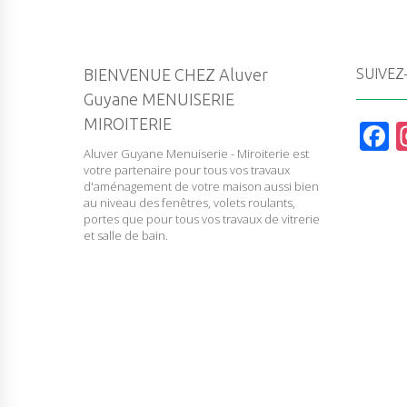
BIENVENUE CHEZ Aluver
SUIVEZ
Guyane MENUISERIE
MIROITERIE
F
Aluver Guyane Menuiserie - Miroiterie est
a
votre partenaire pour tous vos travaux
c
d'aménagement de votre maison aussi bien
au niveau des fenêtres, volets roulants,
e
portes que pour tous vos travaux de vitrerie
et salle de bain.
b
o
o
k