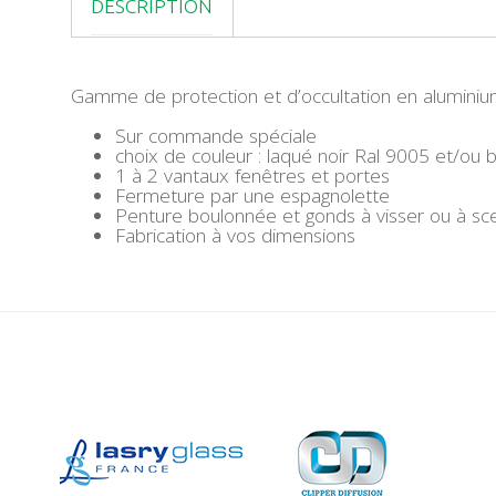
DESCRIPTION
T
É
D
E
V
Gamme de protection et d’occultation en alumini
O
L
Sur commande spéciale
E
choix de couleur : laqué noir Ral 9005 et/ou 
T
1 à 2 vantaux fenêtres et portes
B
Fermeture par une espagnolette
A
Penture boulonnée et gonds à visser ou à sce
T
Fabrication à vos dimensions
T
A
N
T
A
L
U
E
X
T
R
U
D