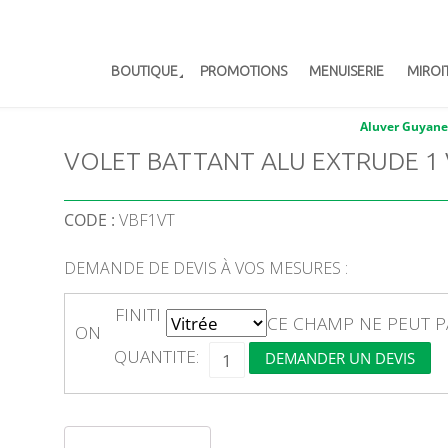
BOUTIQUE
PROMOTIONS
MENUISERIE
MIROI
Aluver Guyane
VOLET BATTANT ALU EXTRUDE 1 
CODE :
VBF1VT
DEMANDE DE DEVIS À VOS MESURES :
FINITI
CE CHAMP NE PEUT P
ON
Q
QUANTITE:
DEMANDER UN DEVIS
U
A
N
T
I