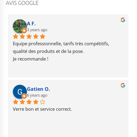
c
a
u
AVIS GOOGLE
e
g
T
b
r
u
A F.
o
3 years ago
a
b
o
m
e
Equipe professionnelle, tarifs très compétitifs, 
k
qualité des produits et de la pose.
Je recommande !
Gatien O.
6 years ago
Verre bon et service correct.