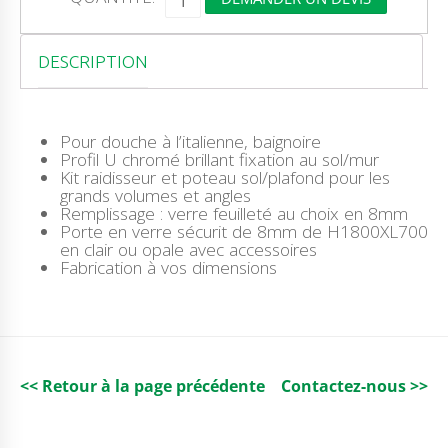
U
A
N
T
DESCRIPTION
I
T
É
D
Pour douche à l’italienne, baignoire
E
Profil U chromé brillant fixation au sol/mur
M
Kit raidisseur et poteau sol/plafond pour les
I
grands volumes et angles
R
Remplissage : verre feuilleté au choix en 8mm
O
Porte en verre sécurit de 8mm de H1800XL700
I
en clair ou opale avec accessoires
R
Fabrication à vos dimensions
A
R
G
E
N
T
E
<< Retour à la page précédente
Contactez-nous >>
A
N
T