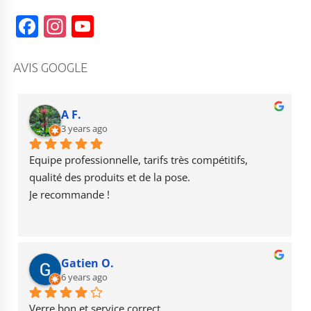
F
In
Y
a
st
o
c
a
u
AVIS GOOGLE
e
g
T
b
r
u
A F.
o
3 years ago
a
b
o
m
e
Equipe professionnelle, tarifs très compétitifs, 
k
qualité des produits et de la pose.
Je recommande !
Gatien O.
6 years ago
Verre bon et service correct.