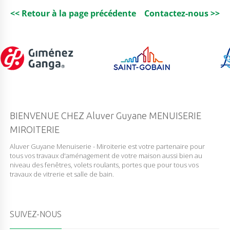
V
E
<< Retour à la page précédente
Contactez-nous >>
R
G
R
I
S
6
M
M
BIENVENUE CHEZ Aluver Guyane MENUISERIE
MIROITERIE
Aluver Guyane Menuiserie - Miroiterie est votre partenaire pour
tous vos travaux d'aménagement de votre maison aussi bien au
niveau des fenêtres, volets roulants, portes que pour tous vos
travaux de vitrerie et salle de bain.
SUIVEZ-NOUS