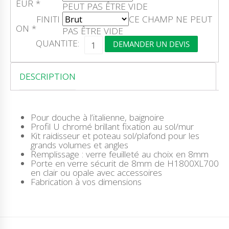
EUR
*
PEUT PAS ÊTRE VIDE
FINITI
CE CHAMP NE PEUT
ON
*
PAS ÊTRE VIDE
Q
QUANTITE:
DEMANDER UN DEVIS
U
A
N
T
DESCRIPTION
I
T
É
D
Pour douche à l’italienne, baignoire
E
Profil U chromé brillant fixation au sol/mur
P
Kit raidisseur et poteau sol/plafond pour les
A
grands volumes et angles
N
Remplissage : verre feuilleté au choix en 8mm
O
Porte en verre sécurit de 8mm de H1800XL700
B
en clair ou opale avec accessoires
O
Fabrication à vos dimensions
N
D
S
I
L