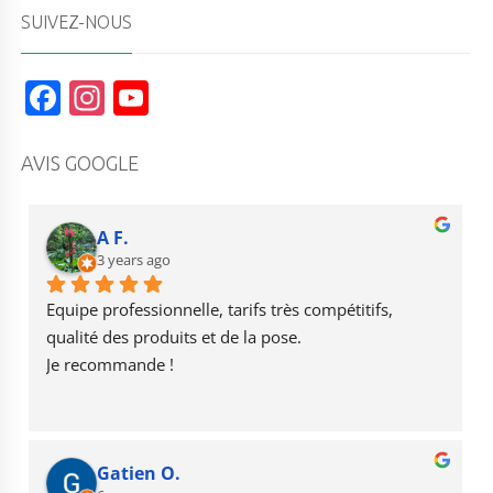
SUIVEZ-NOUS
F
In
Y
a
st
o
c
a
u
AVIS GOOGLE
e
g
T
b
r
u
A F.
o
3 years ago
a
b
o
m
e
Equipe professionnelle, tarifs très compétitifs, 
k
qualité des produits et de la pose.
Je recommande !
Gatien O.