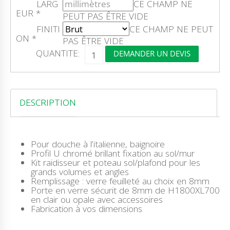
LARG
CE CHAMP NE
EUR
*
PEUT PAS ÊTRE VIDE
FINITI
CE CHAMP NE PEUT
ON
*
PAS ÊTRE VIDE
Q
QUANTITE:
DEMANDER UN DEVIS
U
A
N
T
I
DESCRIPTION
T
É
D
E
P
Pour douche à l’italienne, baignoire
L
Profil U chromé brillant fixation au sol/mur
E
Kit raidisseur et poteau sol/plafond pour les
X
grands volumes et angles
I
Remplissage : verre feuilleté au choix en 8mm
B
Porte en verre sécurit de 8mm de H1800XL700
R
en clair ou opale avec accessoires
O
Fabrication à vos dimensions
N
Z