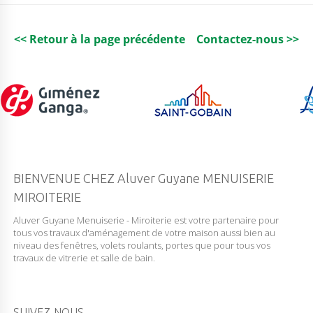
L
L
E
T
<< Retour à la page précédente
Contactez-nous >>
E
O
P
A
L
E
4
4
/
2
8
BIENVENUE CHEZ Aluver Guyane MENUISERIE
M
MIROITERIE
M
Aluver Guyane Menuiserie - Miroiterie est votre partenaire pour
tous vos travaux d'aménagement de votre maison aussi bien au
niveau des fenêtres, volets roulants, portes que pour tous vos
travaux de vitrerie et salle de bain.
SUIVEZ-NOUS