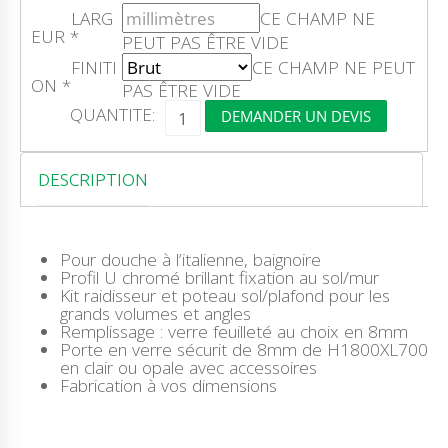
LARG
CE CHAMP NE
EUR
*
PEUT PAS ÊTRE VIDE
FINITI
CE CHAMP NE PEUT
ON
*
PAS ÊTRE VIDE
Q
QUANTITE:
DEMANDER UN DEVIS
U
A
N
T
DESCRIPTION
I
T
É
D
Pour douche à l’italienne, baignoire
E
Profil U chromé brillant fixation au sol/mur
V
Kit raidisseur et poteau sol/plafond pour les
E
grands volumes et angles
R
Remplissage : verre feuilleté au choix en 8mm
R
Porte en verre sécurit de 8mm de H1800XL700
E
en clair ou opale avec accessoires
F
Fabrication à vos dimensions
E
U
I