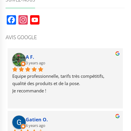
F
In
Y
a
st
o
c
a
u
AVIS GOOGLE
e
g
T
b
r
u
A F.
o
3 years ago
a
b
o
m
e
Equipe professionnelle, tarifs très compétitifs, 
k
qualité des produits et de la pose.
Je recommande !
Gatien O.
6 years ago