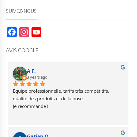
5
M
SUIVEZ-NOUS
M
F
In
Y
a
st
o
c
a
u
AVIS GOOGLE
e
g
T
b
r
u
A F.
o
3 years ago
a
b
o
m
e
Equipe professionnelle, tarifs très compétitifs, 
k
qualité des produits et de la pose.
Je recommande !
Gatien O.