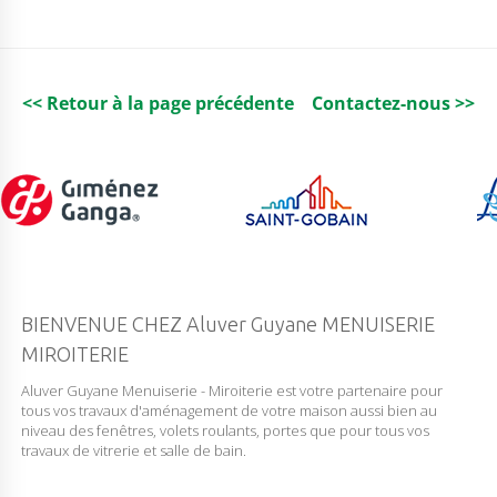
U
I
L
L
E
T
<< Retour à la page précédente
Contactez-nous >>
E
S
T
A
D
I
P
P
R
O
T
BIENVENUE CHEZ Aluver Guyane MENUISERIE
E
MIROITERIE
C
T
Aluver Guyane Menuiserie - Miroiterie est votre partenaire pour
S
tous vos travaux d'aménagement de votre maison aussi bien au
P
niveau des fenêtres, volets roulants, portes que pour tous vos
1
travaux de vitrerie et salle de bain.
5
1