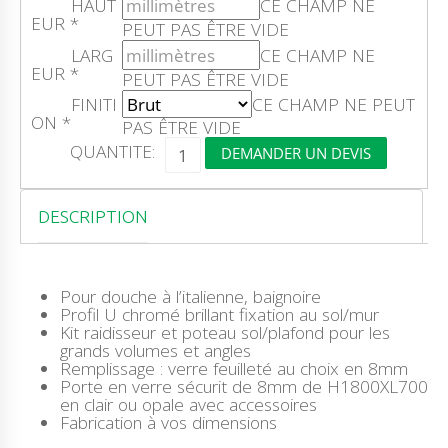
HAUT
CE CHAMP NE
EUR
*
PEUT PAS ÊTRE VIDE
LARG
CE CHAMP NE
EUR
*
PEUT PAS ÊTRE VIDE
FINITI
CE CHAMP NE PEUT
ON
*
PAS ÊTRE VIDE
Q
QUANTITE:
DEMANDER UN DEVIS
U
A
N
T
DESCRIPTION
I
T
É
D
Pour douche à l’italienne, baignoire
E
Profil U chromé brillant fixation au sol/mur
V
Kit raidisseur et poteau sol/plafond pour les
E
grands volumes et angles
R
Remplissage : verre feuilleté au choix en 8mm
R
Porte en verre sécurit de 8mm de H1800XL700
E
en clair ou opale avec accessoires
F
Fabrication à vos dimensions
E