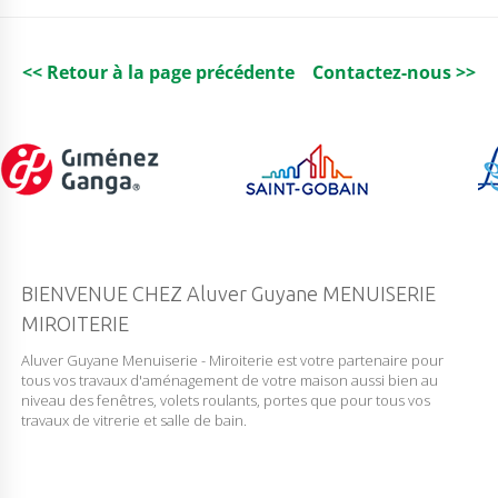
L
V
E
R
<< Retour à la page précédente
Contactez-nous >>
C
L
E
A
R
V
I
S
I
O
N
BIENVENUE CHEZ Aluver Guyane MENUISERIE
MIROITERIE
Aluver Guyane Menuiserie - Miroiterie est votre partenaire pour
tous vos travaux d'aménagement de votre maison aussi bien au
niveau des fenêtres, volets roulants, portes que pour tous vos
travaux de vitrerie et salle de bain.