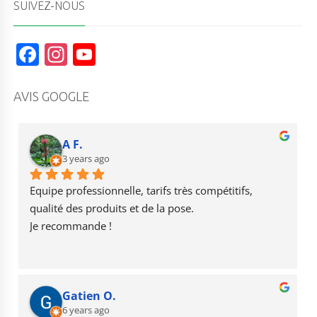
SUIVEZ-NOUS
F
In
Y
a
st
o
c
a
u
AVIS GOOGLE
e
g
T
b
r
u
A F.
o
3 years ago
a
b
o
m
e
Equipe professionnelle, tarifs très compétitifs, 
k
qualité des produits et de la pose.
Je recommande !
Gatien O.
6 years ago