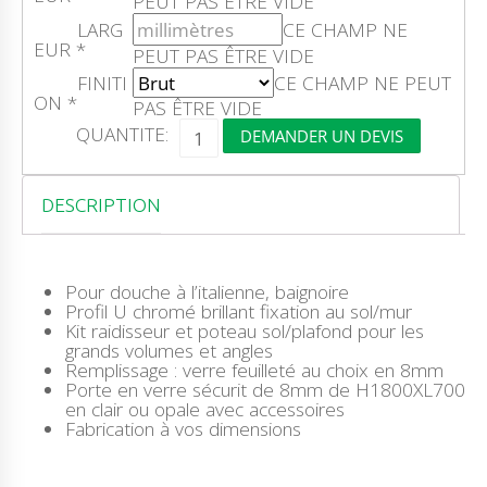
PEUT PAS ÊTRE VIDE
LARG
CE CHAMP NE
EUR
*
PEUT PAS ÊTRE VIDE
FINITI
CE CHAMP NE PEUT
ON
*
PAS ÊTRE VIDE
Q
QUANTITE:
DEMANDER UN DEVIS
U
A
N
T
DESCRIPTION
I
T
É
D
Pour douche à l’italienne, baignoire
E
Profil U chromé brillant fixation au sol/mur
M
Kit raidisseur et poteau sol/plafond pour les
E
grands volumes et angles
T
Remplissage : verre feuilleté au choix en 8mm
A
Porte en verre sécurit de 8mm de H1800XL700
L
en clair ou opale avec accessoires
A
Fabrication à vos dimensions
C
S
I