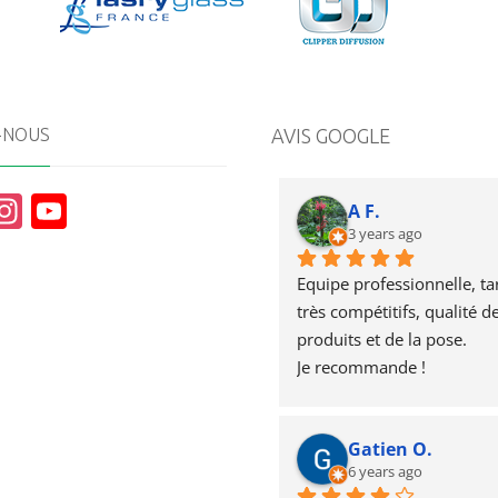
-NOUS
AVIS GOOGLE
In
Y
A F.
st
o
3 years ago
a
u
Equipe professionnelle, tari
g
T
très compétitifs, qualité de
produits et de la pose.
r
u
Je recommande !
a
b
m
e
Gatien O.
6 years ago