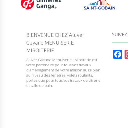
BIENVENUE CHEZ Aluver
SUIVEZ
Guyane MENUISERIE
MIROITERIE
F
Aluver Guyane Menuiserie - Miroiterie est
a
votre partenaire pour tous vos travaux
c
d'aménagement de votre maison aussi bien
au niveau des fenêtres, volets roulants,
e
portes que pour tous vos travaux de vitrerie
et salle de bain.
b
o
o
k