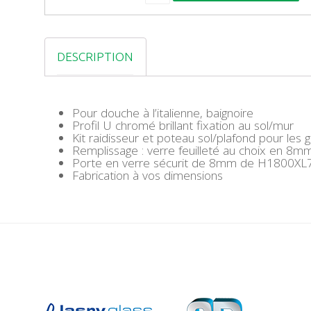
A
N
T
I
DESCRIPTION
T
É
D
E
V
Pour douche à l’italienne, baignoire
E
Profil U chromé brillant fixation au sol/mur
R
Kit raidisseur et poteau sol/plafond pour les
R
Remplissage : verre feuilleté au choix en 8m
E
Porte en verre sécurit de 8mm de H1800XL70
A
Fabrication à vos dimensions
R
M
E
6
M
M