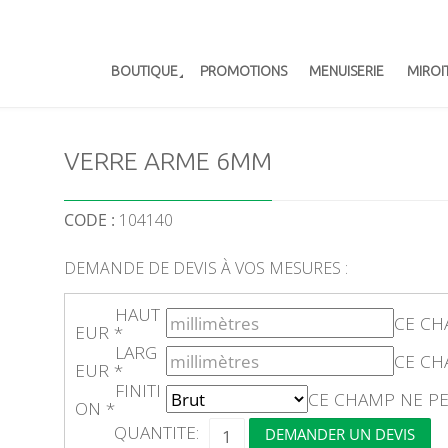
BOUTIQUE
PROMOTIONS
MENUISERIE
MIROI
VERRE ARME 6MM
CODE :
104140
DEMANDE DE DEVIS À VOS MESURES :
HAUT
CE CH
EUR
*
LARG
CE CH
EUR
*
FINITI
CE CHAMP NE PE
ON
*
Q
QUANTITE:
DEMANDER UN DEVIS
U