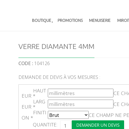
BOUTIQUE
PROMOTIONS
MENUISERIE
MIROI
VERRE DIAMANTE 4MM
CODE :
104126
DEMANDE DE DEVIS À VOS MESURES :
HAUT
CE CH
EUR
*
LARG
CE CH
EUR
*
FINITI
CE CHAMP NE PE
ON
*
Q
QUANTITE:
DEMANDER UN DEVIS
U