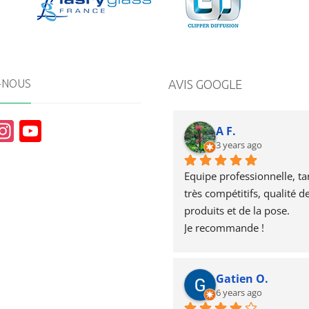
-NOUS
AVIS GOOGLE
In
Y
A F.
st
o
3 years ago
a
u
Equipe professionnelle, tari
g
T
très compétitifs, qualité de
produits et de la pose.
r
u
Je recommande !
a
b
m
e
Gatien O.
6 years ago