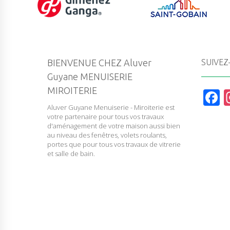
BIENVENUE CHEZ Aluver
SUIVEZ
Guyane MENUISERIE
MIROITERIE
F
Aluver Guyane Menuiserie - Miroiterie est
a
votre partenaire pour tous vos travaux
c
d'aménagement de votre maison aussi bien
au niveau des fenêtres, volets roulants,
e
portes que pour tous vos travaux de vitrerie
et salle de bain.
b
o
o
k