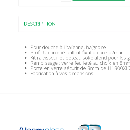
A
N
T
I
DESCRIPTION
T
É
D
E
V
Pour douche à l’italienne, baignoire
E
Profil U chromé brillant fixation au sol/mur
R
Kit raidisseur et poteau sol/plafond pour les
R
Remplissage : verre feuilleté au choix en 8m
E
Porte en verre sécurit de 8mm de H1800XL70
D
Fabrication à vos dimensions
I
A
M
A
N
T
E
4
M
M