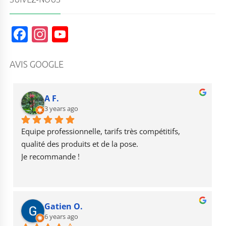
F
In
Y
a
st
o
c
a
u
AVIS GOOGLE
e
g
T
b
r
u
A F.
o
3 years ago
a
b
o
m
e
Equipe professionnelle, tarifs très compétitifs, 
k
qualité des produits et de la pose.
Je recommande !
Gatien O.
6 years ago