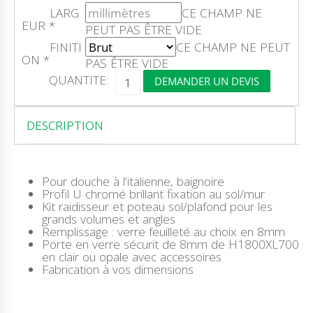
LARG
CE CHAMP NE
EUR
*
PEUT PAS ÊTRE VIDE
FINITI
CE CHAMP NE PEUT
ON
*
PAS ÊTRE VIDE
Q
QUANTITE:
DEMANDER UN DEVIS
U
A
N
T
DESCRIPTION
I
T
É
D
Pour douche à l’italienne, baignoire
E
Profil U chromé brillant fixation au sol/mur
V
Kit raidisseur et poteau sol/plafond pour les
E
grands volumes et angles
R
Remplissage : verre feuilleté au choix en 8mm
R
Porte en verre sécurit de 8mm de H1800XL700
E
en clair ou opale avec accessoires
R
Fabrication à vos dimensions
E
F
L