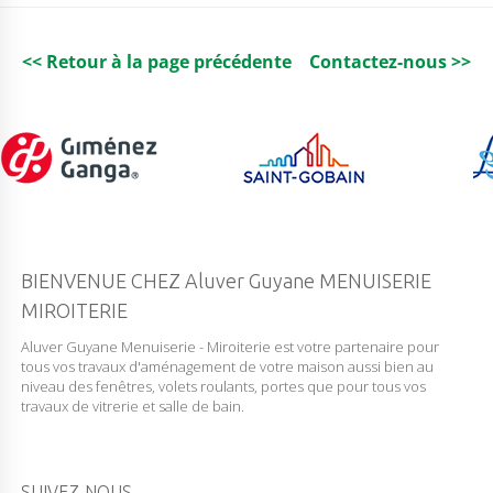
E
C
H
I
<< Retour à la page précédente
Contactez-nous >>
S
S
A
N
T
C
L
A
I
R
8
BIENVENUE CHEZ Aluver Guyane MENUISERIE
M
MIROITERIE
M
Aluver Guyane Menuiserie - Miroiterie est votre partenaire pour
tous vos travaux d'aménagement de votre maison aussi bien au
niveau des fenêtres, volets roulants, portes que pour tous vos
travaux de vitrerie et salle de bain.
SUIVEZ-NOUS