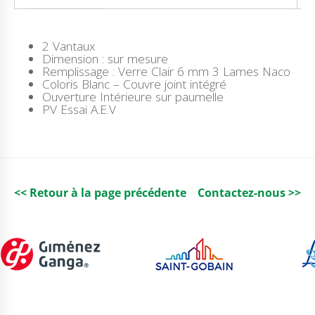
I
T
É
D
2 Vantaux
E
Dimension : sur mesure
P
Remplissage : Verre Clair 6 mm 3 Lames Naco
O
Coloris Blanc – Couvre joint intégré
R
Ouverture Intérieure sur paumelle
T
PV Essai A.E.V
E
C
I
T
A
L
2
<< Retour à la page précédente
Contactez-nous >>
V
E
N
T
A
U
X
A
V