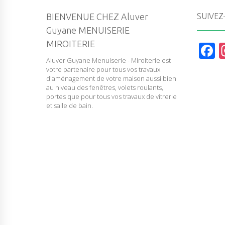
BIENVENUE CHEZ Aluver
SUIVEZ
Guyane MENUISERIE
MIROITERIE
F
Aluver Guyane Menuiserie - Miroiterie est
a
votre partenaire pour tous vos travaux
c
d'aménagement de votre maison aussi bien
au niveau des fenêtres, volets roulants,
e
portes que pour tous vos travaux de vitrerie
et salle de bain.
b
o
o
k