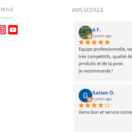
-NOUS
AVIS GOOGLE
In
Y
A F.
st
o
3 years ago
a
u
Equipe professionnelle, tari
g
T
très compétitifs, qualité de
produits et de la pose.
r
u
Je recommande !
a
b
m
e
Gatien O.
6 years ago
Verre bon et service correc