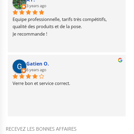
o
3 years ago
a
b
o
m
e
Equipe professionnelle, tarifs très compétitifs, 
k
qualité des produits et de la pose.
Je recommande !
Gatien O.
6 years ago
Verre bon et service correct.
RECEVEZ LES BONNES AFFAIRES