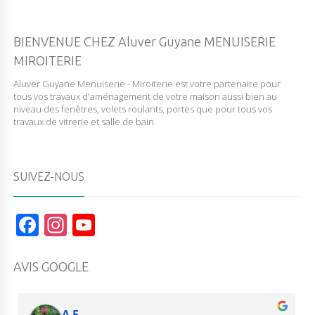
BIENVENUE CHEZ Aluver Guyane MENUISERIE
MIROITERIE
Aluver Guyane Menuiserie - Miroiterie est votre partenaire pour
tous vos travaux d'aménagement de votre maison aussi bien au
niveau des fenêtres, volets roulants, portes que pour tous vos
travaux de vitrerie et salle de bain.
SUIVEZ-NOUS
F
In
Y
a
st
o
c
a
u
AVIS GOOGLE
e
g
T
b
r
u
A F.