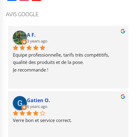
a
st
o
c
a
u
AVIS GOOGLE
e
g
T
b
r
u
A F.
o
3 years ago
a
b
o
m
e
Equipe professionnelle, tarifs très compétitifs, 
k
qualité des produits et de la pose.
Je recommande !
Gatien O.
6 years ago
Verre bon et service correct.