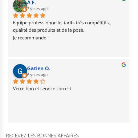
b
r
u
A F.
o
3 years ago
a
b
o
m
e
Equipe professionnelle, tarifs très compétitifs, 
k
qualité des produits et de la pose.
Je recommande !
Gatien O.
6 years ago
Verre bon et service correct.
RECEVEZ LES BONNES AFFAIRES