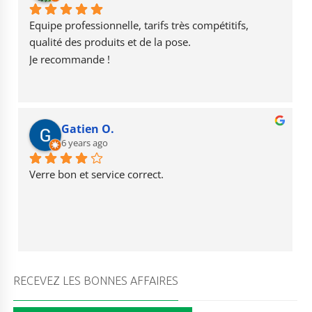
o
a
b
o
m
e
Equipe professionnelle, tarifs très compétitifs, 
k
qualité des produits et de la pose.
Je recommande !
Gatien O.
6 years ago
Verre bon et service correct.
RECEVEZ LES BONNES AFFAIRES