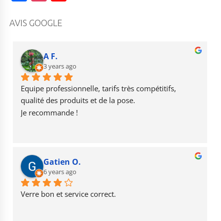
a
st
o
c
a
u
AVIS GOOGLE
e
g
T
b
r
u
A F.
o
3 years ago
a
b
o
m
e
Equipe professionnelle, tarifs très compétitifs, 
k
qualité des produits et de la pose.
Je recommande !
Gatien O.
6 years ago
Verre bon et service correct.