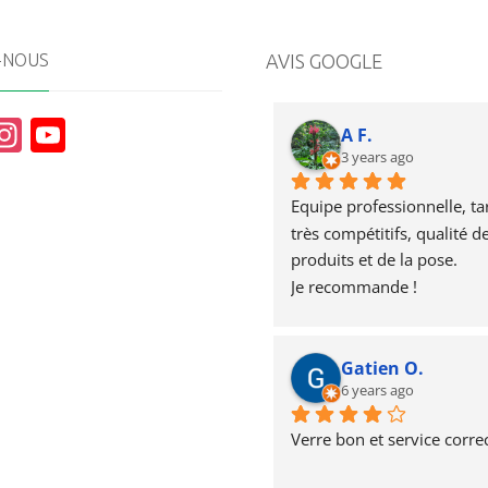
-NOUS
AVIS GOOGLE
In
Y
A F.
st
o
3 years ago
a
u
Equipe professionnelle, tari
g
T
très compétitifs, qualité de
produits et de la pose.
r
u
Je recommande !
a
b
m
e
Gatien O.
6 years ago
Verre bon et service correc