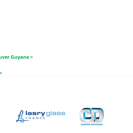
luver Guyane >
>