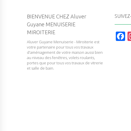
BIENVENUE CHEZ Aluver
SUIVEZ
Guyane MENUISERIE
MIROITERIE
F
Aluver Guyane Menuiserie - Miroiterie est
a
votre partenaire pour tous vos travaux
c
d'aménagement de votre maison aussi bien
au niveau des fenêtres, volets roulants,
e
portes que pour tous vos travaux de vitrerie
et salle de bain.
b
o
o
k