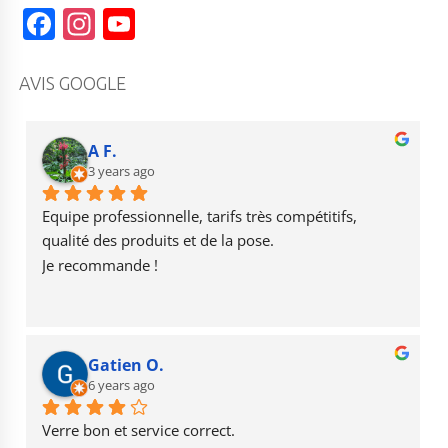
F
In
Y
a
st
o
c
a
u
AVIS GOOGLE
e
g
T
b
r
u
A F.
o
3 years ago
a
b
o
m
e
Equipe professionnelle, tarifs très compétitifs, 
k
qualité des produits et de la pose.
Je recommande !
Gatien O.
6 years ago
Verre bon et service correct.