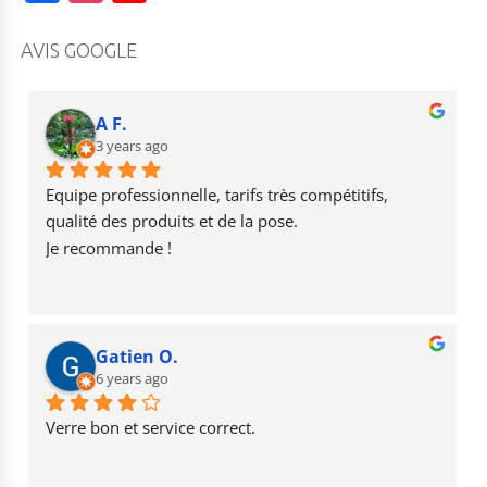
a
st
o
c
a
u
AVIS GOOGLE
e
g
T
b
r
u
A F.
o
3 years ago
a
b
o
m
e
Equipe professionnelle, tarifs très compétitifs, 
k
qualité des produits et de la pose.
Je recommande !
Gatien O.
6 years ago
Verre bon et service correct.