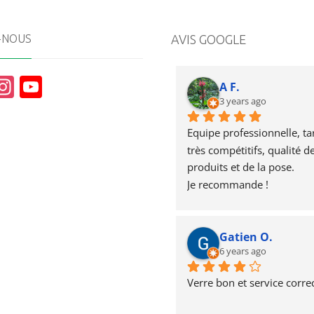
-NOUS
AVIS GOOGLE
In
Y
A F.
st
o
3 years ago
a
u
Equipe professionnelle, tari
g
T
très compétitifs, qualité de
produits et de la pose.
r
u
Je recommande !
a
b
m
e
Gatien O.
6 years ago
Verre bon et service correc