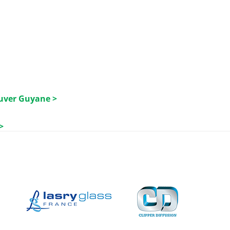
luver Guyane >
>