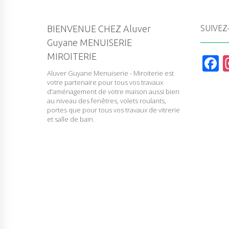
BIENVENUE CHEZ Aluver
SUIVEZ
Guyane MENUISERIE
MIROITERIE
F
Aluver Guyane Menuiserie - Miroiterie est
a
votre partenaire pour tous vos travaux
c
d'aménagement de votre maison aussi bien
au niveau des fenêtres, volets roulants,
e
portes que pour tous vos travaux de vitrerie
et salle de bain.
b
o
o
k