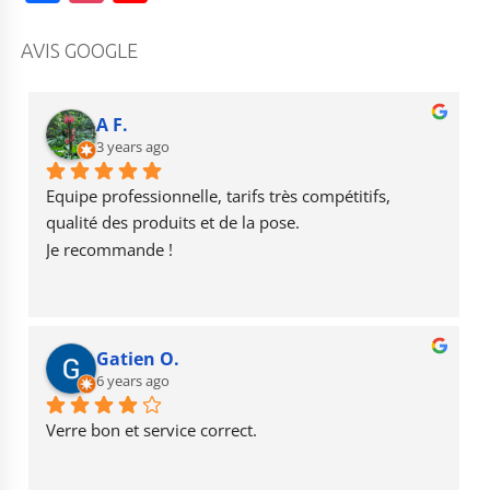
a
st
o
c
a
u
AVIS GOOGLE
e
g
T
b
r
u
A F.
o
3 years ago
a
b
o
m
e
Equipe professionnelle, tarifs très compétitifs, 
k
qualité des produits et de la pose.
Je recommande !
Gatien O.
6 years ago
Verre bon et service correct.