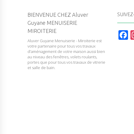
BIENVENUE CHEZ Aluver
SUIVEZ
Guyane MENUISERIE
MIROITERIE
F
Aluver Guyane Menuiserie - Miroiterie est
a
votre partenaire pour tous vos travaux
c
d'aménagement de votre maison aussi bien
au niveau des fenêtres, volets roulants,
e
portes que pour tous vos travaux de vitrerie
et salle de bain.
b
o
o
k