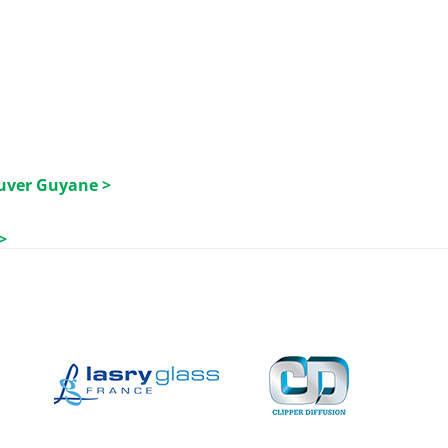
luver Guyane >
>