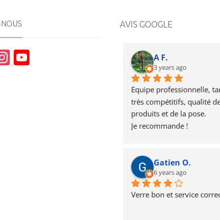
-NOUS
AVIS GOOGLE
In
Y
A F.
st
o
3 years ago
a
u
Equipe professionnelle, tari
g
T
très compétitifs, qualité de
produits et de la pose.
r
u
Je recommande !
a
b
m
e
Gatien O.
6 years ago
Verre bon et service correc