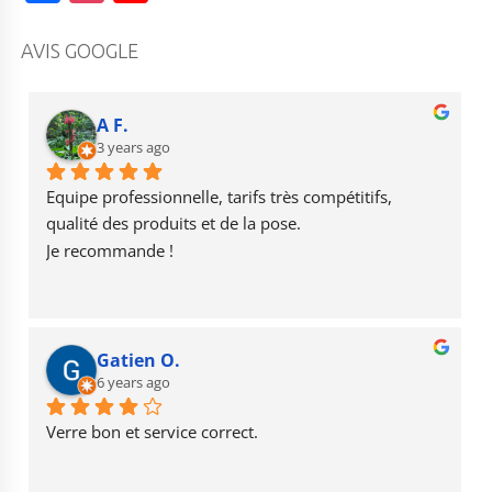
a
st
o
c
a
u
AVIS GOOGLE
e
g
T
b
r
u
A F.
o
3 years ago
a
b
o
m
e
Equipe professionnelle, tarifs très compétitifs, 
k
qualité des produits et de la pose.
Je recommande !
Gatien O.
6 years ago
Verre bon et service correct.