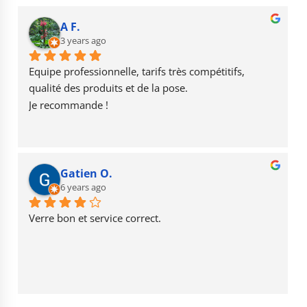
e
g
T
b
r
u
A F.
o
3 years ago
a
b
o
m
e
Equipe professionnelle, tarifs très compétitifs, 
k
qualité des produits et de la pose.
Je recommande !
Gatien O.
6 years ago
Verre bon et service correct.