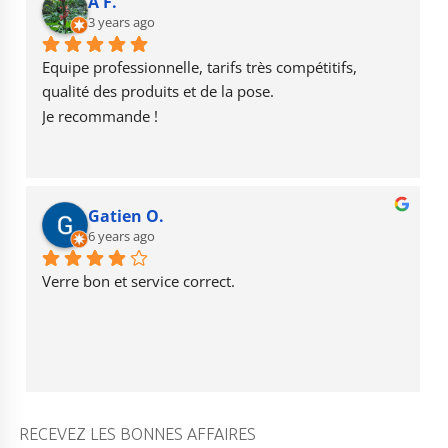
b
r
u
A F.
o
3 years ago
a
b
o
m
e
Equipe professionnelle, tarifs très compétitifs, 
k
qualité des produits et de la pose.
Je recommande !
Gatien O.
6 years ago
Verre bon et service correct.
RECEVEZ LES BONNES AFFAIRES