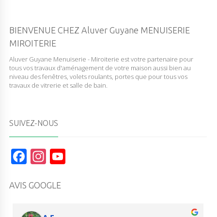
BIENVENUE CHEZ Aluver Guyane MENUISERIE
MIROITERIE
Aluver Guyane Menuiserie - Miroiterie est votre partenaire pour
tous vos travaux d'aménagement de votre maison aussi bien au
niveau des fenêtres, volets roulants, portes que pour tous vos
travaux de vitrerie et salle de bain.
SUIVEZ-NOUS
F
In
Y
a
st
o
c
a
u
AVIS GOOGLE
e
g
T