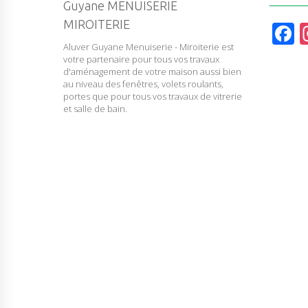
Guyane MENUISERIE
MIROITERIE
F
Aluver Guyane Menuiserie - Miroiterie est
a
votre partenaire pour tous vos travaux
c
d'aménagement de votre maison aussi bien
au niveau des fenêtres, volets roulants,
e
portes que pour tous vos travaux de vitrerie
et salle de bain.
b
o
o
k