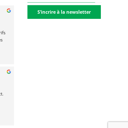
S’incrire à la newsletter
fs 
s 
t.