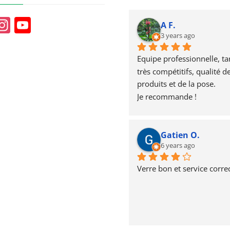
In
Y
A F.
st
o
3 years ago
a
u
Equipe professionnelle, tari
g
T
très compétitifs, qualité de
produits et de la pose.
r
u
Je recommande !
a
b
m
e
Gatien O.
6 years ago
Verre bon et service correc