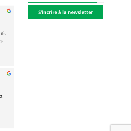
S’incrire à la newsletter
fs 
s 
t.