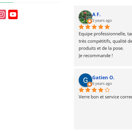
In
Y
A F.
st
o
3 years ago
a
u
Equipe professionnelle, tari
g
T
très compétitifs, qualité de
produits et de la pose.
r
u
Je recommande !
a
b
m
e
Gatien O.
6 years ago
Verre bon et service correc