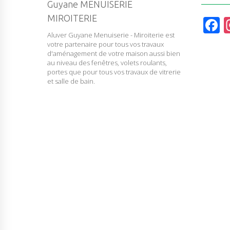
Guyane MENUISERIE
MIROITERIE
F
Aluver Guyane Menuiserie - Miroiterie est
a
votre partenaire pour tous vos travaux
c
d'aménagement de votre maison aussi bien
au niveau des fenêtres, volets roulants,
e
portes que pour tous vos travaux de vitrerie
et salle de bain.
b
o
o
k