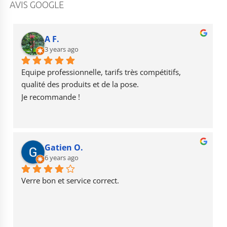
c
a
u
AVIS GOOGLE
e
g
T
b
r
u
A F.
o
3 years ago
a
b
o
m
e
Equipe professionnelle, tarifs très compétitifs, 
k
qualité des produits et de la pose.
Je recommande !
Gatien O.
6 years ago
Verre bon et service correct.