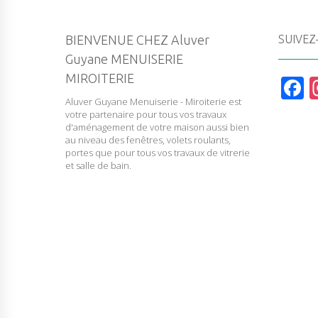
BIENVENUE CHEZ Aluver
SUIVEZ
Guyane MENUISERIE
MIROITERIE
F
Aluver Guyane Menuiserie - Miroiterie est
a
votre partenaire pour tous vos travaux
c
d'aménagement de votre maison aussi bien
au niveau des fenêtres, volets roulants,
e
portes que pour tous vos travaux de vitrerie
et salle de bain.
b
o
o
k