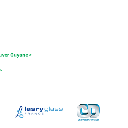
luver Guyane >
>