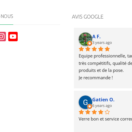
-NOUS
AVIS GOOGLE
In
Y
A F.
st
o
3 years ago
a
u
Equipe professionnelle, tari
g
T
très compétitifs, qualité de
produits et de la pose.
r
u
Je recommande !
a
b
m
e
Gatien O.
6 years ago
Verre bon et service correc