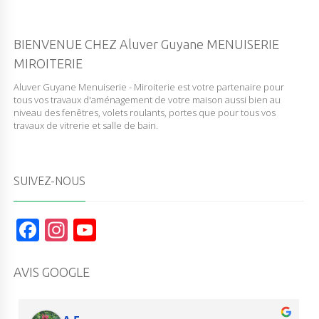
BIENVENUE CHEZ Aluver Guyane MENUISERIE
MIROITERIE
Aluver Guyane Menuiserie - Miroiterie est votre partenaire pour
tous vos travaux d'aménagement de votre maison aussi bien au
niveau des fenêtres, volets roulants, portes que pour tous vos
travaux de vitrerie et salle de bain.
SUIVEZ-NOUS
F
In
Y
a
st
o
c
a
u
AVIS GOOGLE
e
g
T