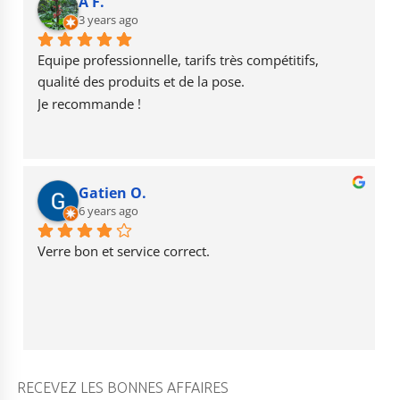
b
r
u
A F.
o
3 years ago
a
b
o
m
e
Equipe professionnelle, tarifs très compétitifs, 
k
qualité des produits et de la pose.
Je recommande !
Gatien O.
6 years ago
Verre bon et service correct.
RECEVEZ LES BONNES AFFAIRES