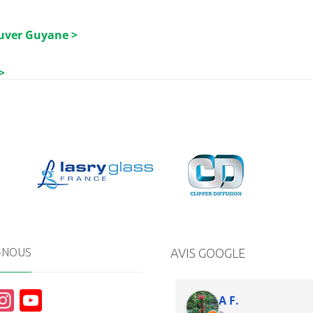
luver Guyane >
>
-NOUS
AVIS GOOGLE
In
Y
A F.