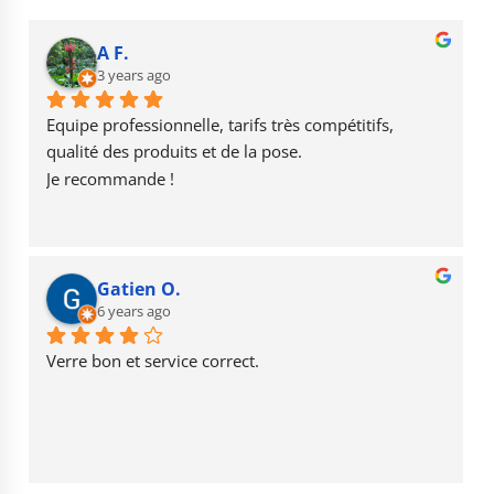
e
g
T
b
r
u
A F.
o
3 years ago
a
b
o
m
e
Equipe professionnelle, tarifs très compétitifs, 
k
qualité des produits et de la pose.
Je recommande !
Gatien O.
6 years ago
Verre bon et service correct.