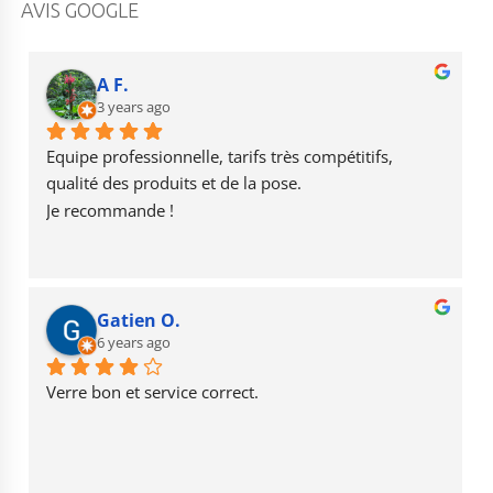
c
a
u
AVIS GOOGLE
e
g
T
b
r
u
A F.
o
3 years ago
a
b
o
m
e
Equipe professionnelle, tarifs très compétitifs, 
k
qualité des produits et de la pose.
Je recommande !
Gatien O.
6 years ago
Verre bon et service correct.