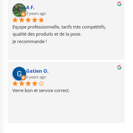
b
r
u
A F.
o
3 years ago
a
b
o
m
e
Equipe professionnelle, tarifs très compétitifs, 
k
qualité des produits et de la pose.
Je recommande !
Gatien O.
6 years ago
Verre bon et service correct.