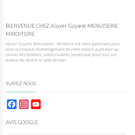
BIENVENUE CHEZ Aluver Guyane MENUISERIE
MIROITERIE
Aluver Guyane Menuiserie - Miroiterie est votre partenaire pour
tous vos travaux d'aménagement de votre maison aussi bien au
niveau des fenêtres, volets roulants, portes que pour tous vos
travaux de vitrerie et salle de bain.
SUIVEZ-NOUS
F
In
Y
a
st
o
c
a
u
AVIS GOOGLE
e
g
T