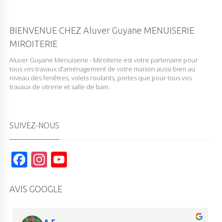
BIENVENUE CHEZ Aluver Guyane MENUISERIE
MIROITERIE
Aluver Guyane Menuiserie - Miroiterie est votre partenaire pour
tous vos travaux d'aménagement de votre maison aussi bien au
niveau des fenêtres, volets roulants, portes que pour tous vos
travaux de vitrerie et salle de bain.
SUIVEZ-NOUS
F
In
Y
a
st
o
c
a
u
AVIS GOOGLE
e
g
T