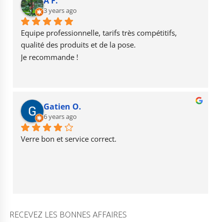
b
r
u
A F.
o
3 years ago
a
b
o
m
e
Equipe professionnelle, tarifs très compétitifs, 
k
qualité des produits et de la pose.
Je recommande !
Gatien O.
6 years ago
Verre bon et service correct.
RECEVEZ LES BONNES AFFAIRES