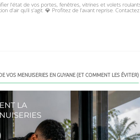
ier l’état de vos portes, fenêtres, vitrines et volets roulan
tion d’air qu’il s’agit. 💎 Profitez de l’avant reprise. Cont
 DE VOS MENUISERIES EN GUYANE (ET COMMENT LES ÉVITER)